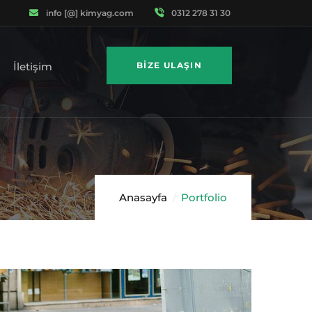
info [@] kimyag.com
0312 278 31 30
İletişim
BIZE ULAŞIN
Anasayfa
Portfolio