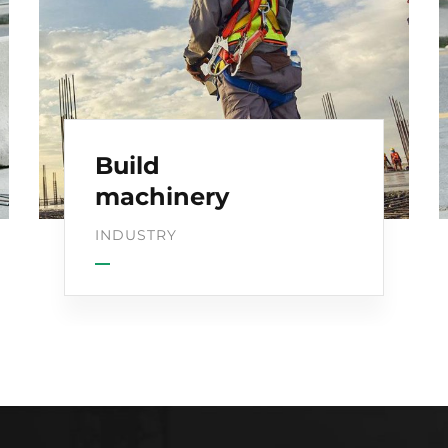
Build
machinery
INDUSTRY