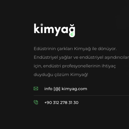
Edüstrinin çarkları Kimyağ ile dönüyor.
Endüstriyel yağlar ve endüstriyel aşındırıcılar
için, endüstri profesyonellerinin ihtiyaç
duyduğu çözüm Kimyağ!
info [@] kimyag.com
+90 312 278 31 30