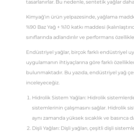
tasarlanırlar. Bu nedenle, sentetik yağlar daha d
Kimyağ’ın ürün yelpazesinde, yağlama maddesi o
%90 Baz Yağ + %10 katkı maddesi (kalınlaştırı
sınıflarında adlandırılır ve performans özellikleri
Endüstriyel yağlar, birçok farklı endüstriyel u
uygulamanın ihtiyaçlarına göre farklı özellikle
bulunmaktadır. Bu yazıda, endüstriyel yağ çeşitl
inceleyeceğiz.
Hidrolik Sistem Yağları: Hidrolik sistemlerd
sistemlerinin çalışmasını sağlar. Hidrolik si
aynı zamanda yüksek sıcaklık ve basınca day
Dişli Yağları: Dişli yağları, çeşitli dişli sist