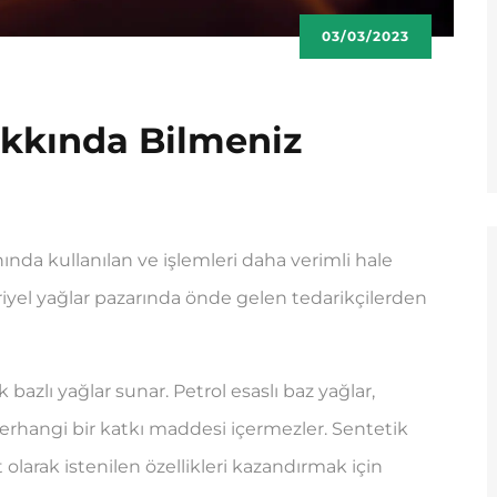
03/03/2023
akkında Bilmeniz
nında kullanılan ve işlemleri daha verimli hale
riyel yağlar pazarında önde gelen tedarikçilerden
bazlı yağlar sunar. Petrol esaslı baz yağlar,
erhangi bir katkı maddesi içermezler. Sentetik
t olarak istenilen özellikleri kazandırmak için