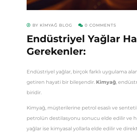
BY KIMYAĞ BLOG
0 COMMENTS
Endüstriyel Yağlar H
Gerekenler:
Endüstriyel yağlar, birçok farklı uygulama ala
getiren hayati bir bileşendir.
Kimyağ
, endüst
biridir.
Kimyağ, müşterilerine petrol esaslı ve sentetik 
petrolün destilasyonu sonucu elde edilir ve h
yağlar ise kimyasal yollarla elde edilir ve direk