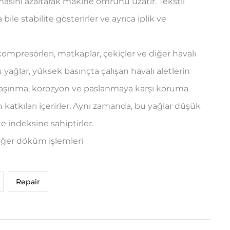
asını azaltarak makine ömrünü uzatır. Tekstil
ile stabilite gösterirler ve ayrıca iplik ve
a kompresörleri, matkaplar, çekiçler ve diğer havalı
u yağlar, yüksek basınçta çalışan havalı aletlerin
rı, aşınma, korozyon ve paslanmaya karşı koruma
katkıları içerirler. Aynı zamanda, bu yağlar düşük
e indeksine sahiptirler.
 diğer döküm işlemleri
Repair