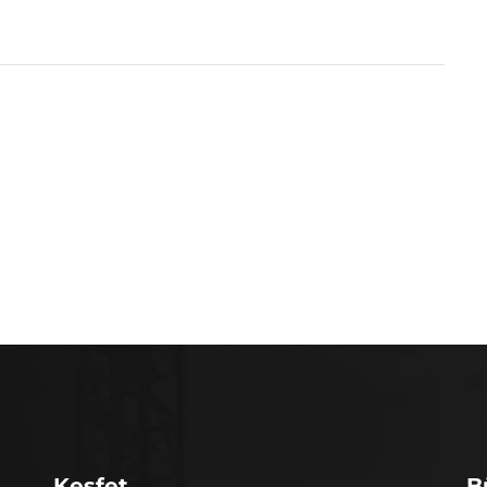
Keşfet
B